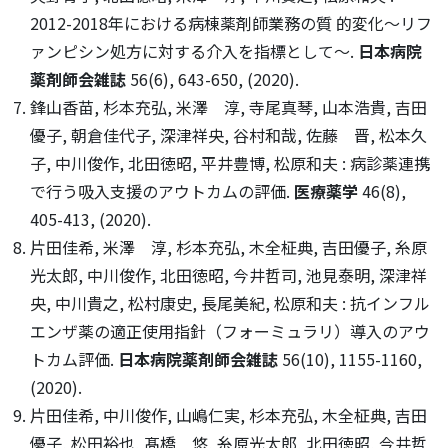
2012-2018年における病棟薬剤師業務の質 的変化〜リフ
ァンピシン処方に対する介入を指標として〜.
日本病院
薬剤師会雑誌
56(6), 643-650, (2020).
鋒山香苗, 杉本充弘, 米澤 淳, 寺尾真琴, 山本浩貴, 吉田
優子, 朝倉佳代子, 深津祥央, 谷村和哉, 佐藤 晋, 松本久
子, 中川俊作, 北田徳昭, 平井豊博, 松原和夫 : 病診薬連携
で行う吸入支援のアウトカムの評価.
医療薬学
46(8),
405-413, (2020).
片田佳希, 米澤 淳, 杉本充弘, 木全柾典, 吉田優子, 糸原
光太郎, 中川俊作, 北田徳昭, 今井哲司, 池見泰明, 深津祥
央, 中川貴之, 松村康史, 長尾美紀, 松原和夫 : 抗インフル
エンザ薬の適正使用指針（フォーミュラリ）導入のアウ
トカム評価.
日本病院薬剤師会雑誌
56(10), 1155-1160,
(2020).
片田佳希, 中川俊作, 山嶋仁実, 杉本充弘, 木全柾典, 吉田
優子, 松田裕也, 髙橋 悠, 糸原光太郎, 北田徳昭, 今井哲