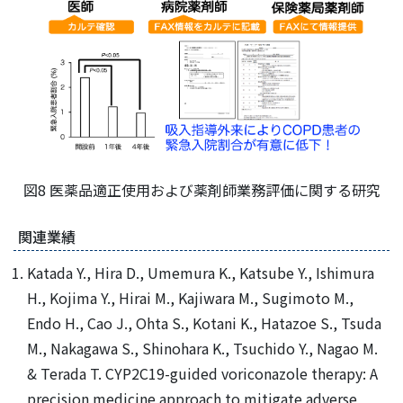
図8 医薬品適正使用および薬剤師業務評価に関する研究
関連業績
Katada Y., Hira D., Umemura K., Katsube Y., Ishimura
H., Kojima Y., Hirai M., Kajiwara M., Sugimoto M.,
Endo H., Cao J., Ohta S., Kotani K., Hatazoe S., Tsuda
M., Nakagawa S., Shinohara K., Tsuchido Y., Nagao M.
& Terada T. CYP2C19-guided voriconazole therapy: A
precision medicine approach to mitigate adverse