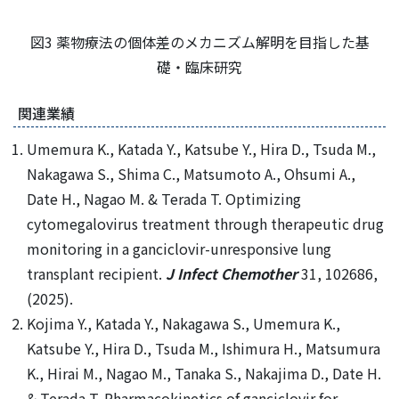
図3 薬物療法の個体差のメカニズム解明を目指した基
礎・臨床研究
関連業績
Umemura K., Katada Y., Katsube Y., Hira D., Tsuda M.,
Nakagawa S., Shima C., Matsumoto A., Ohsumi A.,
Date H., Nagao M. & Terada T. Optimizing
cytomegalovirus treatment through therapeutic drug
monitoring in a ganciclovir-unresponsive lung
transplant recipient.
J Infect Chemother
31, 102686,
(2025).
Kojima Y., Katada Y., Nakagawa S., Umemura K.,
Katsube Y., Hira D., Tsuda M., Ishimura H., Matsumura
K., Hirai M., Nagao M., Tanaka S., Nakajima D., Date H.
& Terada T. Pharmacokinetics of ganciclovir for