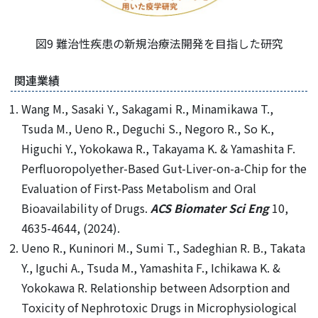
図9 難治性疾患の新規治療法開発を目指した研究
関連業績
Wang M., Sasaki Y., Sakagami R., Minamikawa T.,
Tsuda M., Ueno R., Deguchi S., Negoro R., So K.,
Higuchi Y., Yokokawa R., Takayama K. & Yamashita F.
Perfluoropolyether-Based Gut-Liver-on-a-Chip for the
Evaluation of First-Pass Metabolism and Oral
Bioavailability of Drugs.
ACS Biomater Sci Eng
10,
4635-4644, (2024).
Ueno R., Kuninori M., Sumi T., Sadeghian R. B., Takata
Y., Iguchi A., Tsuda M., Yamashita F., Ichikawa K. &
Yokokawa R. Relationship between Adsorption and
Toxicity of Nephrotoxic Drugs in Microphysiological