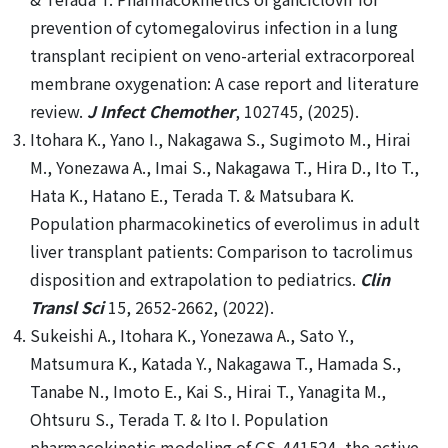
prevention of cytomegalovirus infection in a lung
transplant recipient on veno-arterial extracorporeal
membrane oxygenation: A case report and literature
review.
J Infect Chemother
, 102745, (2025).
Itohara K., Yano I., Nakagawa S., Sugimoto M., Hirai
M., Yonezawa A., Imai S., Nakagawa T., Hira D., Ito T.,
Hata K., Hatano E., Terada T. & Matsubara K.
Population pharmacokinetics of everolimus in adult
liver transplant patients: Comparison to tacrolimus
disposition and extrapolation to pediatrics.
Clin
Transl Sci
15, 2652-2662, (2022).
Sukeishi A., Itohara K., Yonezawa A., Sato Y.,
Matsumura K., Katada Y., Nakagawa T., Hamada S.,
Tanabe N., Imoto E., Kai S., Hirai T., Yanagita M.,
Ohtsuru S., Terada T. & Ito I. Population
pharmacokinetic modeling of GS-441524, the active