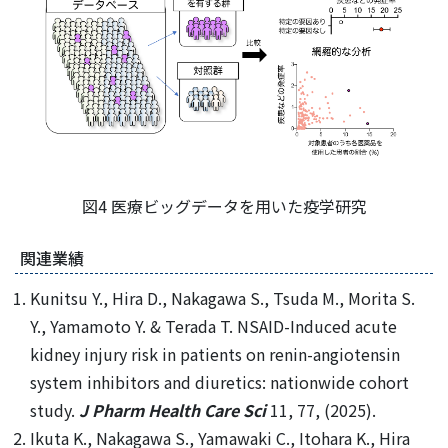
図4 医療ビッグデータを用いた疫学研究
関連業績
Kunitsu Y., Hira D., Nakagawa S., Tsuda M., Morita S.
Y., Yamamoto Y. & Terada T. NSAID-Induced acute
kidney injury risk in patients on renin-angiotensin
system inhibitors and diuretics: nationwide cohort
study.
J Pharm Health Care Sci
11, 77, (2025).
Ikuta K., Nakagawa S., Yamawaki C., Itohara K., Hira