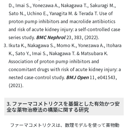
D., Imai S., Yonezawa A., Nakagawa T., Sakuragi M.,
Sato N., Uchino E., Yanagita M. & Terada T. Use of
proton pump inhibitors and macrolide antibiotics
and risk of acute kidney injury: a self-controlled case
series study.
BMC Nephrol
23, 383, (2022).
Ikuta K., Nakagawa S., Momo K., Yonezawa A., Itohara
K., Sato Y., Imai S., Nakagawa T. & Matsubara K.
Association of proton pump inhibitors and
concomitant drugs with risk of acute kidney injury: a
nested case-control study.
BMJ Open
11, e041543,
(2021).
3. ファーマコメトリクスを基盤とした有効かつ安
全な薬物治療法の構築に関する研究
ファーマコメトリクスは、数理モデルを使って薬物動