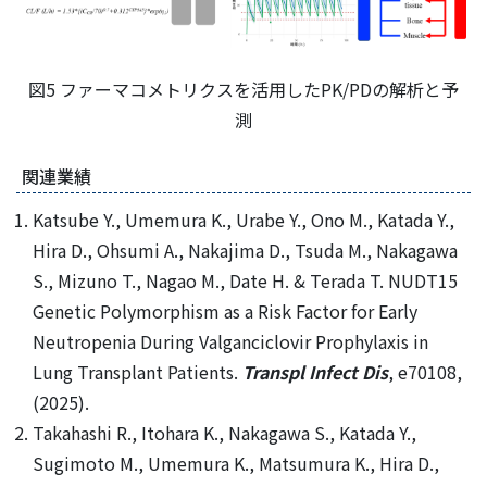
図5 ファーマコメトリクスを活用したPK/PDの解析と予
測
関連業績
Katsube Y., Umemura K., Urabe Y., Ono M., Katada Y.,
Hira D., Ohsumi A., Nakajima D., Tsuda M., Nakagawa
S., Mizuno T., Nagao M., Date H. & Terada T. NUDT15
Genetic Polymorphism as a Risk Factor for Early
Neutropenia During Valganciclovir Prophylaxis in
Lung Transplant Patients.
Transpl Infect Dis
, e70108,
(2025).
Takahashi R., Itohara K., Nakagawa S., Katada Y.,
Sugimoto M., Umemura K., Matsumura K., Hira D.,