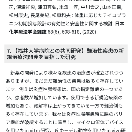
司, 深津祥央, 津田真弘, 米澤 淳, 中川貴之, 山本正樹,
松村康史, 長尾美紀, 松原和夫 : 体重に応じたテイコプラ
ニン初期投与設計の有効性と安全性に関する検討.
日本
化学療法学会雑誌
68(6), 608-618, (2020).
7. 【福井大学病院との共同研究】難治性疾患の新
規治療法開発を目指した研究
新薬の開発により様々な疾患の治療法が確立されつつ
ありますが、まだまだ難治性の疾患は数多く存在してい
ます。例えば炎症性腸疾患は、国の指定難病の一つであ
り、患者数が増加しています。使用できる新規治療薬の
増加もあり、寛解率は上がってきている一方で難治例も
多く存在しています。我々は炎症性腸疾患時に腸のバリ
ア機能が破綻することに着目し、マイクロ流体デバイス
を用いたin vitro研究、疾患モデル動物を用いたin vivo研