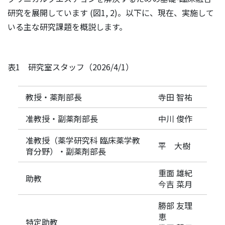
研究を展開しています (図1, 2)。以下に、現在、実施して
いる主な研究課題を概説します。
表1 研究室スタッフ（2026/4/1）
教授・薬剤部長
寺田 智祐
准教授・副薬剤部長
中川 俊作
准教授（薬学研究科 臨床薬学教
平 大樹
育分野）・副薬剤部長
重面 雄紀
助教
今吉 菜月
勝部 友理
恵
特定助教