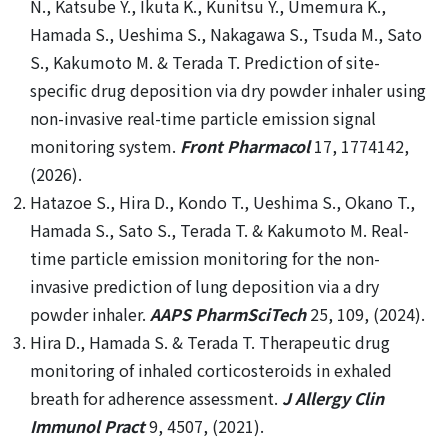
N., Katsube Y., Ikuta K., Kunitsu Y., Umemura K.,
Hamada S., Ueshima S., Nakagawa S., Tsuda M., Sato
S., Kakumoto M. & Terada T. Prediction of site-
specific drug deposition via dry powder inhaler using
non-invasive real-time particle emission signal
monitoring system.
Front Pharmacol
17, 1774142,
(2026).
Hatazoe S., Hira D., Kondo T., Ueshima S., Okano T.,
Hamada S., Sato S., Terada T. & Kakumoto M. Real-
time particle emission monitoring for the non-
invasive prediction of lung deposition via a dry
powder inhaler.
AAPS PharmSciTech
25, 109, (2024).
Hira D., Hamada S. & Terada T. Therapeutic drug
monitoring of inhaled corticosteroids in exhaled
breath for adherence assessment.
J Allergy Clin
Immunol Pract
9, 4507, (2021).