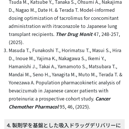
Tsuda M., Katsube Y., Tanaka S., Ohsumi A., Nakajima
D., Nagao M., Date H. & Terada T. Model-informed
dosing optimization of tacrolimus for concomitant
administration with itraconazole to Japanese lung
transplant recipients.
Ther Drug Monit
47, 248-257,
(2025).
Masuda T., Funakoshi T., Horimatsu T., Masui S., Hira
D., Inoue M., Yajima K., Nakagawa S., Ikemi Y.,
Hamanishi J., Takai A., Yamamoto S., Matsubara T.,
Mandai M., Seno H., Yanagita M., Muto M., Terada T. &
Yonezawa A. Population pharmacokinetic analysis of
bevacizumab in Japanese cancer patients with
proteinuria: a prospective cohort study.
Cancer
Chemother Pharmacol
95, 46, (2025).
4. 製剤学を基盤とした吸入ドラッグデリバリーに