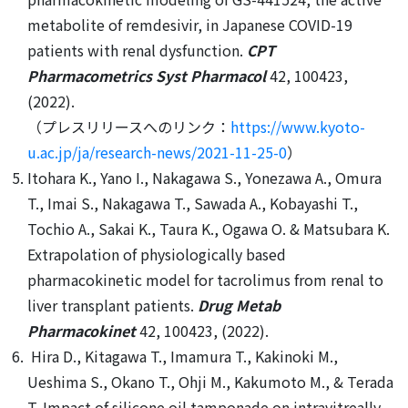
metabolite of remdesivir, in Japanese COVID-19
patients with renal dysfunction.
CPT
Pharmacometrics Syst Pharmacol
42, 100423,
(2022).
（プレスリリースへのリンク：
https://www.kyoto-
u.ac.jp/ja/research-news/2021-11-25-0
）
Itohara K., Yano I., Nakagawa S., Yonezawa A., Omura
T., Imai S., Nakagawa T., Sawada A., Kobayashi T.,
Tochio A., Sakai K., Taura K., Ogawa O. & Matsubara K.
Extrapolation of physiologically based
pharmacokinetic model for tacrolimus from renal to
liver transplant patients.
Drug Metab
Pharmacokinet
42, 100423, (2022).
Hira D., Kitagawa T., Imamura T., Kakinoki M.,
Ueshima S., Okano T., Ohji M., Kakumoto M., & Terada
T. Impact of silicone oil tamponade on intravitreally