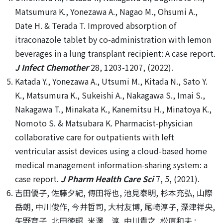
Matsumura K., Yonezawa A., Nagao M., Ohsumi A.,
Date H. & Terada T. Improved absorption of
itraconazole tablet by co-administration with lemon
beverages in a lung transplant recipient: A case report.
J Infect Chemother
28, 1203-1207, (2022).
Katada Y., Yonezawa A., Utsumi M., Kitada N., Sato Y.
K., Matsumura K., Sukeishi A., Nakagawa S., Imai S.,
Nakagawa T., Minakata K., Kanemitsu H., Minatoya K.,
Nomoto S. & Matsubara K. Pharmacist-physician
collaborative care for outpatients with left
ventricular assist devices using a cloud-based home
medical management information-sharing system: a
case report.
J Pharm Health Care Sci
7, 5, (2021).
吉田優子, 佐藤夕紀, 傳田将也, 池見泰明, 杉本充弘, 山際
岳朗, 中川俊作, 今井哲司, 大村友博, 尾崎淳子, 深津祥央,
矢野育子, 北田徳昭, 米澤 淳, 中川貴之, 松原和夫 :