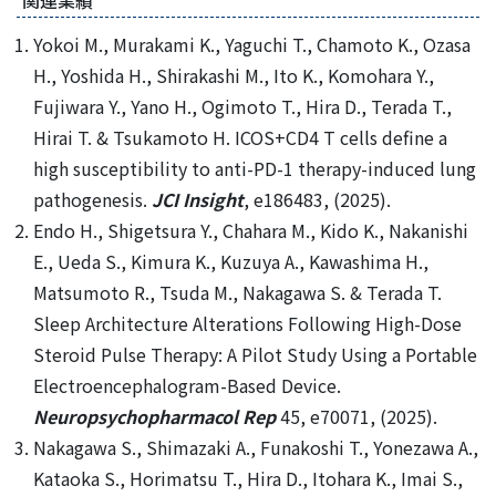
Yokoi M., Murakami K., Yaguchi T., Chamoto K., Ozasa
H., Yoshida H., Shirakashi M., Ito K., Komohara Y.,
Fujiwara Y., Yano H., Ogimoto T., Hira D., Terada T.,
Hirai T. & Tsukamoto H. ICOS+CD4 T cells define a
high susceptibility to anti-PD-1 therapy-induced lung
pathogenesis.
JCI Insight
, e186483, (2025).
Endo H., Shigetsura Y., Chahara M., Kido K., Nakanishi
E., Ueda S., Kimura K., Kuzuya A., Kawashima H.,
Matsumoto R., Tsuda M., Nakagawa S. & Terada T.
Sleep Architecture Alterations Following High-Dose
Steroid Pulse Therapy: A Pilot Study Using a Portable
Electroencephalogram-Based Device.
Neuropsychopharmacol Rep
45, e70071, (2025).
Nakagawa S., Shimazaki A., Funakoshi T., Yonezawa A.,
Kataoka S., Horimatsu T., Hira D., Itohara K., Imai S.,