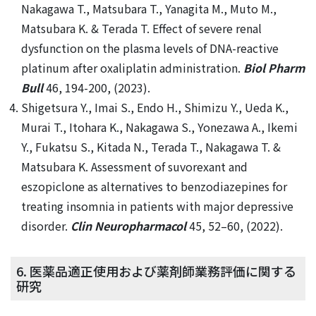
Nakagawa T., Matsubara T., Yanagita M., Muto M.,
Matsubara K. & Terada T. Effect of severe renal
dysfunction on the plasma levels of DNA-reactive
platinum after oxaliplatin administration.
Biol Pharm
Bull
46, 194-200, (2023).
Shigetsura Y., Imai S., Endo H., Shimizu Y., Ueda K.,
Murai T., Itohara K., Nakagawa S., Yonezawa A., Ikemi
Y., Fukatsu S., Kitada N., Terada T., Nakagawa T. &
Matsubara K. Assessment of suvorexant and
eszopiclone as alternatives to benzodiazepines for
treating insomnia in patients with major depressive
disorder.
Clin Neuropharmacol
45, 52–60, (2022).
6. 医薬品適正使用および薬剤師業務評価に関する
研究