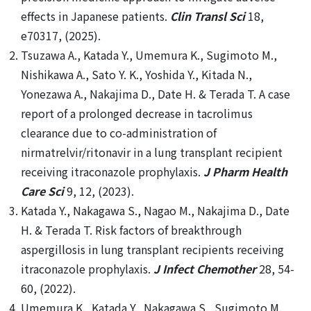
effects in Japanese patients.
Clin Transl Sci
18,
e70317, (2025).
Tsuzawa A., Katada Y., Umemura K., Sugimoto M.,
Nishikawa A., Sato Y. K., Yoshida Y., Kitada N.,
Yonezawa A., Nakajima D., Date H. & Terada T. A case
report of a prolonged decrease in tacrolimus
clearance due to co-administration of
nirmatrelvir/ritonavir in a lung transplant recipient
receiving itraconazole prophylaxis.
J Pharm Health
Care Sci
9, 12, (2023).
Katada Y., Nakagawa S., Nagao M., Nakajima D., Date
H. & Terada T. Risk factors of breakthrough
aspergillosis in lung transplant recipients receiving
itraconazole prophylaxis.
J Infect Chemother
28, 54-
60, (2022).
Umemura K., Katada Y., Nakagawa S., Sugimoto M.,